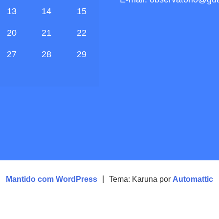
13
14
15
20
21
22
27
28
29
Mantido com WordPress
|
Tema: Karuna por
Automattic