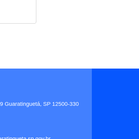
9 Guaratinguetá, SP 12500-330
ratingueta.sp.gov.br