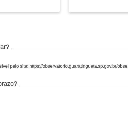
tar?
vel pelo site: https://observatorio.guaratingueta.sp.gov.br/obser
prazo?