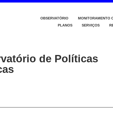
BSERVATÓRIO DE POL
OBSERVATÓRIO
MONITORAMENTO C
ÚBLICAS DE GUARAT
PLANOS
SERVIÇOS
R
vatório de Políticas
cas