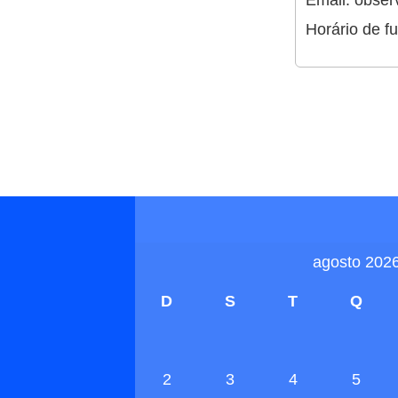
Email: obser
Horário de f
agosto 202
D
S
T
Q
2
3
4
5