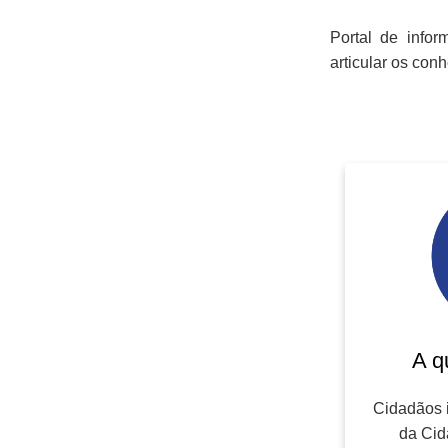
Portal de info
articular os con
A q
Cidadãos 
da Cid