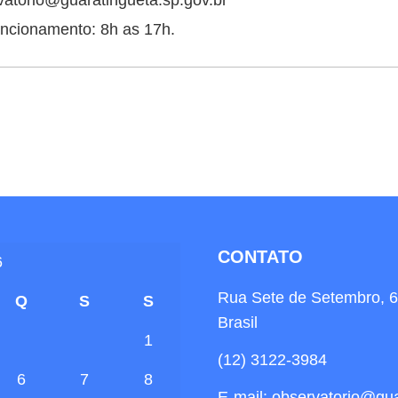
vatorio@guaratingueta.sp.gov.br
uncionamento: 8h as 17h.
CONTATO
6
Rua Sete de Setembro, 6
Q
S
S
Brasil
1
(12) 3122-3984
6
7
8
E-mail: observatorio@gua